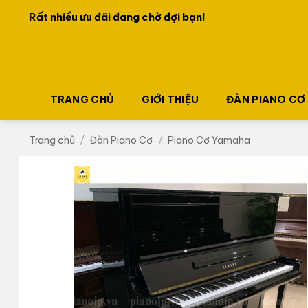
Bỏ
Rất nhiều ưu đãi đang chờ đợi bạn!
Ưu đãi lớn dành cho khách hàng đăng ký lần đầu!
qua
nội
dung
TRANG CHỦ
GIỚI THIỆU
ĐÀN PIANO CƠ
Trang chủ
/
Đàn Piano Cơ
/
Piano Cơ Yamaha