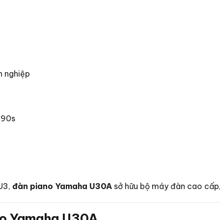
n nghiệp
990s
 U3,
đàn piano Yamaha U30A
sở hữu bộ máy đàn cao cấp, 
no Yamaha U30A