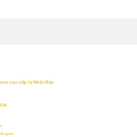
ano cao cấp từ Nhật Bản
U30A
ao
hời gian