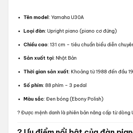
Tên model
: Yamaha U30A
Loại đàn
: Upright piano (piano cơ đứng)
Chiều cao
: 131 cm – tiêu chuẩn biểu diễn chuyê
Sản xuất tại
: Nhật Bản
Thời gian sản xuất
: Khoảng từ 1988 đến đầu 1
Số phím
: 88 phím – 3 pedal
Màu sắc
: Đen bóng (Ebony Polish)
? Được mệnh danh là phiên bản nâng cấp từ dòng
? Ưu điểm nổi bật của
đàn pia