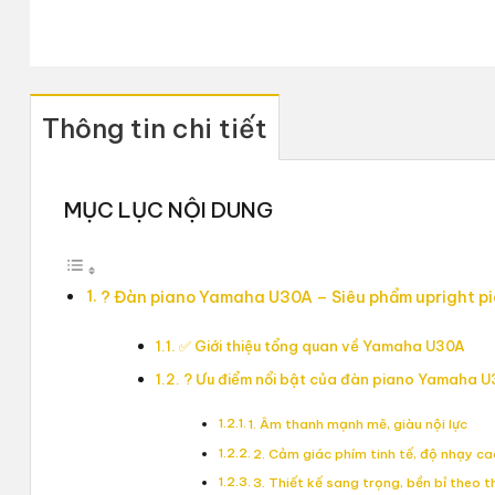
Thông tin chi tiết
MỤC LỤC NỘI DUNG
? Đàn piano Yamaha U30A – Siêu phẩm upright pi
✅ Giới thiệu tổng quan về Yamaha U30A
? Ưu điểm nổi bật của đàn piano Yamaha 
1. Âm thanh mạnh mẽ, giàu nội lực
2. Cảm giác phím tinh tế, độ nhạy c
3. Thiết kế sang trọng, bền bỉ theo t