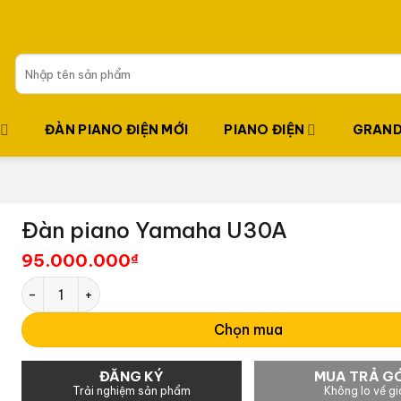
Tìm
kiếm:
ĐÀN PIANO ĐIỆN MỚI
PIANO ĐIỆN
GRAND
Đàn piano Yamaha U30A
95.000.000
₫
Đàn piano Yamaha U30A số lượng
Chọn mua
ĐĂNG KÝ
MUA TRẢ G
Trải nghiệm sản phẩm
Không lo về gi