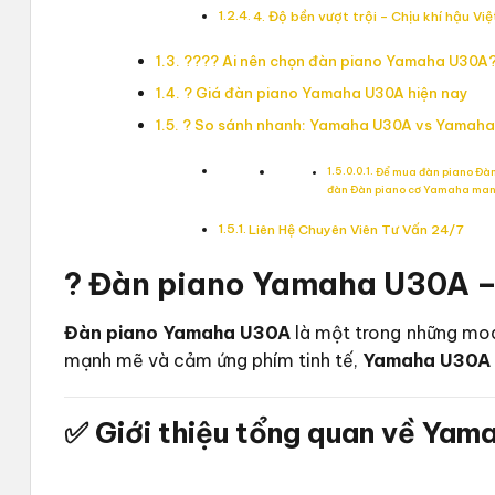
4. Độ bền vượt trội – Chịu khí hậu Vi
?‍?‍?‍? Ai nên chọn đàn piano Yamaha U30A
? Giá đàn piano Yamaha U30A hiện nay
? So sánh nhanh: Yamaha U30A vs Yamah
Để mua đàn piano Đàn
đàn Đàn piano cơ Yamaha mang
Liên Hệ Chuyên Viên Tư Vấn 24/7
?
Đàn piano Yamaha U30A
–
Đàn piano Yamaha U30A
là một trong những mod
mạnh mẽ và cảm ứng phím tinh tế,
Yamaha U30A
✅ Giới thiệu tổng quan về
Yama