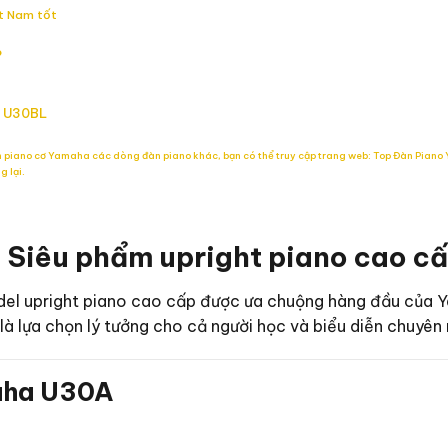
ệt Nam tốt
?
a U30BL
 piano cơ Yamaha các dòng đàn piano khác, bạn có thể truy cập trang web: Top Đàn Piano 
 lại.
 Siêu phẩm upright piano cao cấ
el upright piano cao cấp được ưa chuộng hàng đầu của Y
là lựa chọn lý tưởng cho cả người học và biểu diễn chuyên 
ha U30A