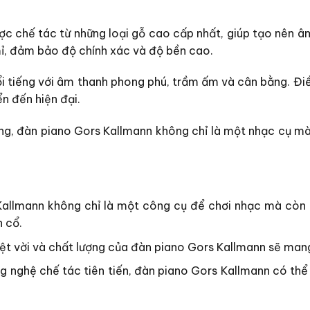
c chế tác từ những loại gỗ cao cấp nhất, giúp tạo nên âm
mỉ, đảm bảo độ chính xác và độ bền cao.
ổi tiếng với âm thanh phong phú, trầm ấm và cân bằng. Đi
ển đến hiện đại.
rọng, đàn piano Gors Kallmann không chỉ là một nhạc cụ m
allmann không chỉ là một công cụ để chơi nhạc mà còn là
n cổ.
ệt vời và chất lượng của đàn piano Gors Kallmann sẽ mang
ng nghệ chế tác tiên tiến, đàn piano Gors Kallmann có th