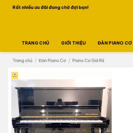
Bỏ
Rất nhiều ưu đãi đang chờ đợi bạn!
qua
nội
dung
TRANG CHỦ
GIỚI THIỆU
ĐÀN PIANO CƠ
Trang chủ
/
Đàn Piano Cơ
/
Piano Cơ Giá Rẻ