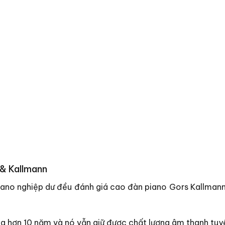
 & Kallmann
piano nghiệp dư đều đánh giá cao đàn piano Gors Kallmann.
g hơn 10 năm và nó vẫn giữ được chất lượng âm thanh tuyệ