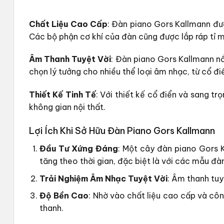
Chất Liệu Cao Cấp
: Đàn piano Gors Kallmann đượ
Các bộ phận cơ khí của đàn cũng được lắp ráp tỉ 
Âm Thanh Tuyệt Vời
: Đàn piano Gors Kallmann n
chọn lý tưởng cho nhiều thể loại âm nhạc, từ cổ đi
Thiết Kế Tinh Tế
: Với thiết kế cổ điển và sang t
không gian nội thất.
Lợi Ích Khi Sở Hữu Đàn Piano Gors Kallmann
Đầu Tư Xứng Đáng
: Một cây đàn piano Gors K
tăng theo thời gian, đặc biệt là với các mẫu đà
Trải Nghiệm Âm Nhạc Tuyệt Vời
: Âm thanh tuy
Độ Bền Cao
: Nhờ vào chất liệu cao cấp và cô
thanh.