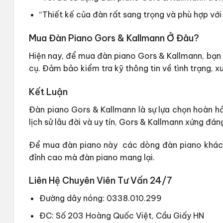
“Thiết kế của đàn rất sang trọng và phù hợp với
Mua Đàn Piano Gors & Kallmann Ở Đâu?
Hiện nay, để mua đàn piano Gors & Kallmann, bạn 
cụ. Đảm bảo kiểm tra kỹ thông tin về tình trạng, 
Kết Luận
Đàn piano Gors & Kallmann là sự lựa chọn hoàn h
lịch sử lâu đời và uy tín, Gors & Kallmann xứng đá
Để mua đàn piano này
các dòng đàn piano khác,
đỉnh cao mà đàn piano mang lại.
Liên Hệ Chuyên Viên Tư Vấn 24/7
Đường dây nóng: 0338.010.299
ĐC: Số 203 Hoàng Quốc Việt, Cầu Giấy HN