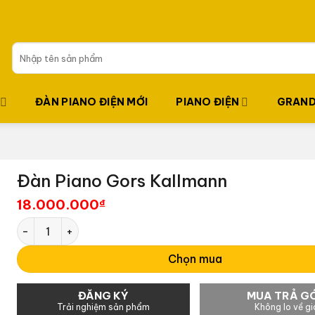
Tìm
kiếm:
ĐÀN PIANO ĐIỆN MỚI
PIANO ĐIỆN
GRAND
Đàn Piano Gors Kallmann
18.000.000
₫
Đàn Piano Gors Kallmann số lượng
Chọn mua
ĐĂNG KÝ
MUA TRẢ G
Trải nghiệm sản phẩm
Không lo về gi