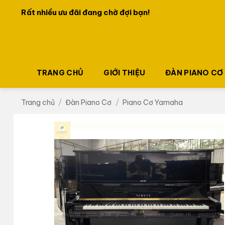
Bỏ
Ưu đãi lớn dành cho khách hàng đăng ký lần đầu!
qua
nội
dung
TRANG CHỦ
GIỚI THIỆU
ĐÀN PIANO CƠ
Trang chủ
/
Đàn Piano Cơ
/
Piano Cơ Yamaha