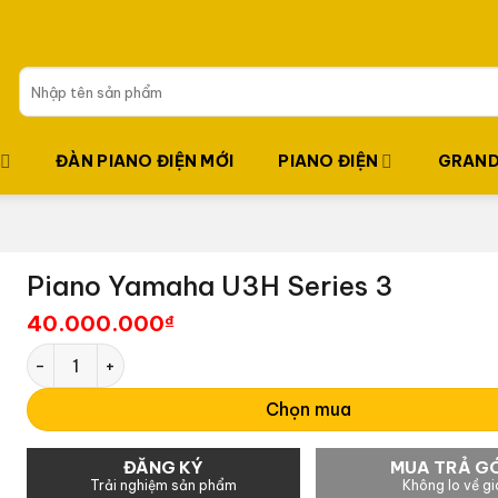
Tìm
kiếm:
ĐÀN PIANO ĐIỆN MỚI
PIANO ĐIỆN
GRAND
Piano Yamaha U3H Series 3
40.000.000
₫
Piano Yamaha U3H Series 3 số lượng
Chọn mua
ĐĂNG KÝ
MUA TRẢ G
Trải nghiệm sản phẩm
Không lo về gi