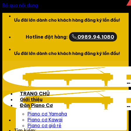
Bỏ qua nội dung
Chào mừng bạn đến với website của LCPiano
0989.94.1080
Hotline đặt hàng:
Chào mừng bạn đến với website của LCPiano
TRANG CHỦ
Giới thiệu
Đàn Piano Cơ
Piano cơ Yamaha
Piano cơ Kawai
Piano cơ giá rẻ
Tìm kiếm: