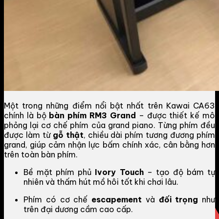
Một trong những điểm nổi bật nhất trên Kawai CA63
chính là bộ
bàn phím RM3 Grand
– được thiết kế mô
phỏng lại cơ chế phím của grand piano. Từng phím đều
được làm từ
gỗ thật
, chiều dài phím tương đương phím
grand, giúp cảm nhận lực bấm chính xác, cân bằng hơn
trên toàn bàn phím.
Bề mặt phím phủ
Ivory Touch
– tạo độ bám tự
nhiên và thấm hút mồ hôi tốt khi chơi lâu.
Phím có cơ chế
escapement
và
đối trọng
như
trên đại dương cầm cao cấp.