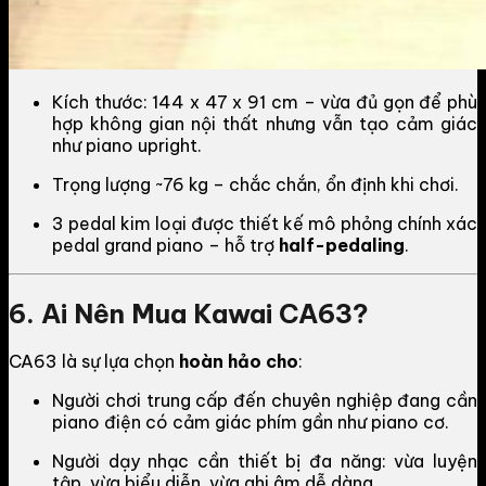
Kích thước: 144 x 47 x 91 cm – vừa đủ gọn để phù
hợp không gian nội thất nhưng vẫn tạo cảm giác
như piano upright.
Trọng lượng ~76 kg – chắc chắn, ổn định khi chơi.
3 pedal kim loại được thiết kế mô phỏng chính xác
pedal grand piano – hỗ trợ
half-pedaling
.
6. Ai Nên Mua Kawai CA63?
CA63 là sự lựa chọn
hoàn hảo cho
:
Người chơi trung cấp đến chuyên nghiệp đang cần
piano điện có cảm giác phím gần như piano cơ.
Người dạy nhạc cần thiết bị đa năng: vừa luyện
tập, vừa biểu diễn, vừa ghi âm dễ dàng.