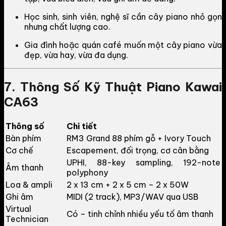
Học sinh, sinh viên, nghệ sĩ cần cây piano nhỏ gọn
nhưng chất lượng cao.
Gia đình hoặc quán café muốn một cây piano vừa
đẹp, vừa hay, vừa đa dụng.
7. Thông Số Kỹ Thuật Piano Kawai
CA63
Thông số
Chi tiết
Bàn phím
RM3 Grand 88 phím gỗ + Ivory Touch
Cơ chế
Escapement, đối trọng, cơ cân bằng
UPHI, 88-key sampling, 192-note
Âm thanh
polyphony
Loa & ampli
2 x 13 cm + 2 x 5 cm – 2 x 50W
Ghi âm
MIDI (2 track), MP3/WAV qua USB
Virtual
Có – tinh chỉnh nhiều yếu tố âm thanh
Technician