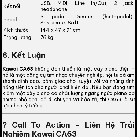
USB, MIDI, Line In/Out, 2 jack
Kết nối
headphone
3 pedal: Damper (half-pedal),
Pedal
Sostenuto, Soft
Kích thước
144 x 47 x 91 cm
Trọng lượng
76 kg
8. Kết Luận
Kawai CA63
không đơn thuần là một cây piano điện –
nó là một công cụ âm nhạc chuyên nghiệp, hội tụ cả âm
thanh đỉnh cao, cảm giác chơi tuyệt vời và những tính
năng tiện ích cho người chơi hiện đại. Nếu bạn đang tìm
kiếm một cây piano có chất lượng ngang ngửa piano cơ
nhưng nhỏ gọn, dễ di chuyển và bảo trì, thì CA63 là sự
lựa chọn lý tưởng.
? Call To Action – Liên Hệ Trải
Nghiệm Kawai CA63