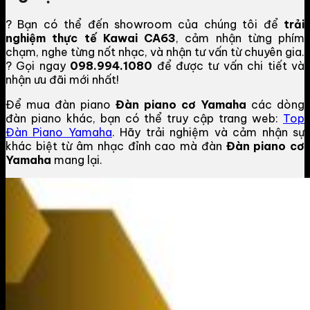
? Bạn có thể đến showroom của chúng tôi để
trải
nghiệm thực tế Kawai CA63
, cảm nhận từng phím
chạm, nghe từng nốt nhạc, và nhận tư vấn từ chuyên gia.
? Gọi ngay
098.994.1080
để được tư vấn chi tiết và
nhận ưu đãi mới nhất!
Để mua đàn piano
Đàn piano cơ Yamaha
các dòng
đàn piano khác, bạn có thể truy cập trang web:
Top
Đàn Piano Yamaha
. Hãy trải nghiệm và cảm nhận sự
khác biệt từ âm nhạc đỉnh cao mà đàn
Đàn piano cơ
Yamaha
mang lại.