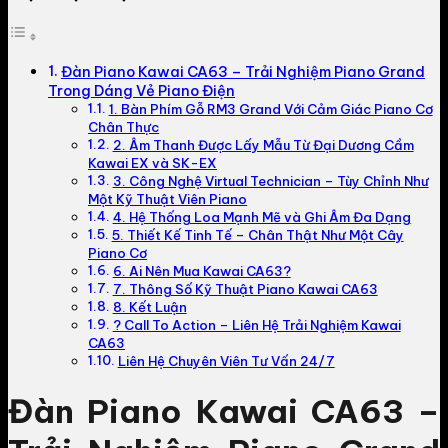
Đàn Piano Kawai CA63 – Trải Nghiệm Piano Grand
Trong Dáng Vẻ Piano Điện
1. Bàn Phím Gỗ RM3 Grand Với Cảm Giác Piano Cơ
Chân Thực
2. Âm Thanh Được Lấy Mẫu Từ Đại Dương Cầm
Kawai EX và SK-EX
3. Công Nghệ Virtual Technician – Tùy Chỉnh Như
Một Kỹ Thuật Viên Piano
4. Hệ Thống Loa Mạnh Mẽ và Ghi Âm Đa Dạng
5. Thiết Kế Tinh Tế – Chân Thật Như Một Cây
Piano Cơ
6. Ai Nên Mua Kawai CA63?
7. Thông Số Kỹ Thuật Piano Kawai CA63
8. Kết Luận
? Call To Action – Liên Hệ Trải Nghiệm Kawai
CA63
Liên Hệ Chuyên Viên Tư Vấn 24/7
Đàn Piano Kawai CA63 –