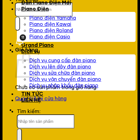
Đàn Piano Điện Mới
Piano Điện
Piano điện Yamaha
Piano điện Kawai
Piano điện Roland
Piano điện Casio
11
Grand Piano
Giỏ hàng
Dịch vụ
Dịch vụ cung cấp đàn piano
Dịch vụ lên dây đàn piano
Dịch vụ sửa chữa đàn piano
Dịch vụ vận chuyển đàn piano
Dịch vụ nhập khẩu đàn piano
Chưa có sản phẩm trong giỏ hàng.
TIN TỨC
Quay trở lại cửa hàng
LIÊN HỆ
Tìm kiếm: