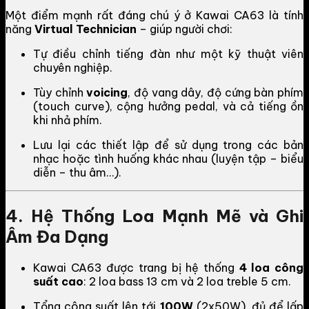
Một điểm mạnh rất đáng chú ý ở Kawai CA63 là tính
năng
Virtual Technician
– giúp người chơi:
Tự điều chỉnh tiếng đàn như một kỹ thuật viên
chuyên nghiệp.
Tùy chỉnh
voicing
, độ vang dây, độ cứng bàn phím
(touch curve), cộng hưởng pedal, và cả tiếng ồn
khi nhả phím.
Lưu lại các thiết lập để sử dụng trong các bản
nhạc hoặc tình huống khác nhau (luyện tập – biểu
diễn – thu âm…).
4. Hệ Thống Loa Mạnh Mẽ và Ghi
Âm Đa Dạng
Kawai CA63 được trang bị hệ thống
4 loa công
suất cao
: 2 loa bass 13 cm và 2 loa treble 5 cm.
Tổng công suất lên tới
100W
(2x50W), đủ để lấp