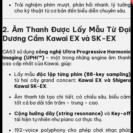
Trải nghiệm phím mượt, phản hồi nhanh, lý tưởng
cho kỹ thuật từ cơ bản đến biểu diễn chuyên sâu.
2. Âm Thanh Được Lấy Mẫu Từ Đại
Dương Cầm Kawai EX và SK-EX
CA63 sử dụng
công nghệ Ultra Progressive Harmonic
Imaging (UPHI™)
– một trong những engine âm thanh
cao cấp nhất của Kawai, giúp:
Lấy mẫu
độc lập từng phím (88-key sampling)
từ hai cây grand concert:
Kawai EX và Shigeru
Kawai SK-EX
.
Âm thanh tái tạo chi tiết, có chiều sâu, biểu cảm
tốt cả ba dải tần trầm – trung – cao.
Cộng hưởng dây (string resonance)
và
Key-off
tái hiện tự nhiên như piano cơ thực thụ.
192-voice polyphony cho phép chơi nhạc phức