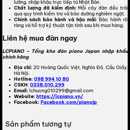
lưỡng, nhập khẩu trực tiếp từ Nhật Bản.
Chất lượng đã kiểm định:
Mỗi cây đàn đều trải
qua quy trình kiểm tra và bảo dưỡng nghiêm ngặt.
Chính sách bảo hành và hậu mãi:
Bảo hành rõ
ràng và hỗ trợ kỹ thuật tận tình sau khi mua hàng.
Liên hệ mua đàn ngay
LCPIANO – Tổng kho đàn piano Japan nhập khẩu
chính hãng
Địa chỉ:
20 Hoàng Quốc Việt, Nghĩa Đô, Cầu Giấy,
Hà Nội.
Hotline:
098 994 10 80
CSKH
:
0338.010.299
Email:
lchuong010299@gmail.com
Website:
https://lcpiano.vn/
Facebook:
Facebook.com/pianojp
Sản phẩm tương tự