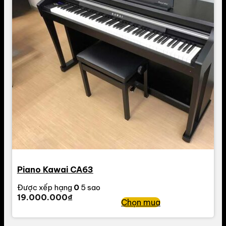
Piano Kawai CA63
Được xếp hạng
0
5 sao
19.000.000
₫
Chọn mua