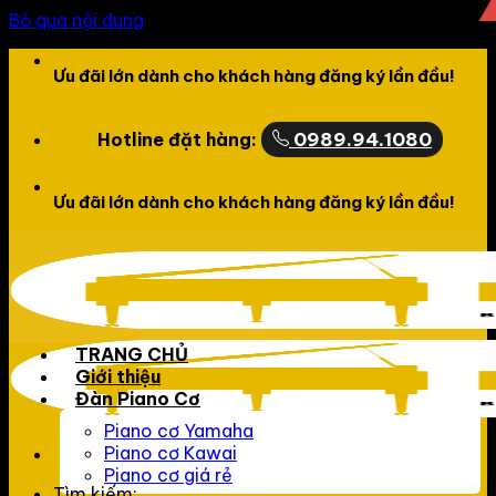
Bỏ qua nội dung
Chào mừng bạn đến với website của LCPiano
Ưu đãi lớn dành cho khách hàng đăng ký lần đầu!
0989.94.1080
Hotline đặt hàng:
Chào mừng bạn đến với website của LCPiano
Ưu đãi lớn dành cho khách hàng đăng ký lần đầu!
TRANG CHỦ
Giới thiệu
Đàn Piano Cơ
Piano cơ Yamaha
Piano cơ Kawai
Piano cơ giá rẻ
Tìm kiếm: