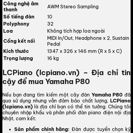
Công nghệ âm
AWM Stereo Sampling
thanh
Số tiếng đàn
10
Polyphony
32
Loa
Không tích hợp loa ngoài
MIDI In/Out, Headphone x 2, Sustain
Cổng kết nối
Pedal
Kích thước
1347 x 326 x 146 mm (R x S x C)
Trọng lượng
16 kg
LCPiano (lcpiano.vn) – Địa chỉ tin
cậy để mua Yamaha P80
Nếu bạn đang tìm kiếm một cây đàn
Yamaha P80
đã
qua sử dụng nhưng vẫn đảm bảo chất lượng,
LCPiano
(lcpiano.vn)
là địa chỉ bạn có thể tin tưởng. Chúng tôi
chuyên nhập khẩu và phân phối đàn piano điện nội địa
Nhật, cam kết:
Sản phẩm chính hãng:
Đàn được tuyển chọn kỹ