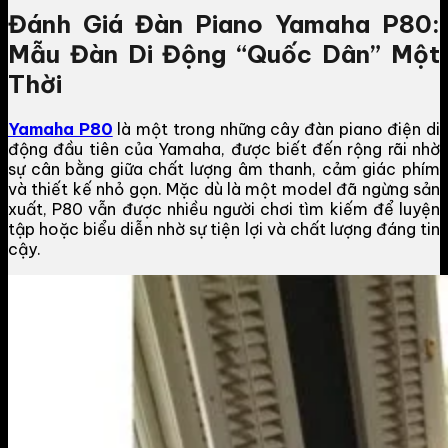
Đánh Giá Đàn Piano Yamaha P80:
Mẫu Đàn Di Động “Quốc Dân” Một
Thời
Yamaha P80
là một trong những cây đàn piano điện di
động đầu tiên của Yamaha, được biết đến rộng rãi nhờ
sự cân bằng giữa chất lượng âm thanh, cảm giác phím
và thiết kế nhỏ gọn. Mặc dù là một model đã ngừng sản
xuất, P80 vẫn được nhiều người chơi tìm kiếm để luyện
tập hoặc biểu diễn nhờ sự tiện lợi và chất lượng đáng tin
cậy.