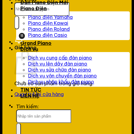
Đàn Piano Điện Mới
Piano Điện
Piano điện Yamaha
Piano điện Kawai
Piano điện Roland
Piano điện Casio
11
Grand Piano
Giỏ hàng
Dịch vụ
Dịch vụ cung cấp đàn piano
Dịch vụ lên dây đàn piano
Dịch vụ sửa chữa đàn piano
Dịch vụ vận chuyển đàn piano
Dịch vụ nhập khẩu đàn piano
Chưa có sản phẩm trong giỏ hàng.
TIN TỨC
Quay trở lại cửa hàng
LIÊN HỆ
Tìm kiếm: