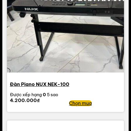
Đàn Piano NUX NEK-100
Được xếp hạng
0
5 sao
4.200.000
₫
Chọn mua