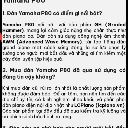
Yamaha P80
1. Đàn Yamaha P80 có điểm gì nổi bật?
Yamaha P80
nổi bật với bàn phím
GH (Graded
Hammer)
, mang lại cảm giác nặng nhẹ chân thực như
đàn piano cơ. Đàn còn sử dụng công nghệ âm thanh
AWM (Advanced Wave Memory)
, tái tạo tiếng đàn
grand piano một cách sống động, là sự lựa chọn lý
tưởng cho người mới bắt đầu và những ai tìm kiếm một
cây đàn luyện tập hiệu quả.
2. Mua đàn Yamaha P80 đã qua sử dụng có
đáng tin cậy không?
Khi mua đàn cũ, rủi ro lớn nhất là chất lượng sản phẩm
không được đảm bảo. Để an tâm, bạn nên tìm đến các
địa chỉ uy tín, có kinh nghiệm nhập khẩu và phân phối
đàn piano điện nội địa Nhật như
LCPiano (lcpiano.vn)
.
Các sản phẩm tại đây đều đã qua kiểm tra kỹ lưỡng và
có chính sách bảo hành rõ ràng.
3. Đàn này có phù hợp cho người mới bắt đầu