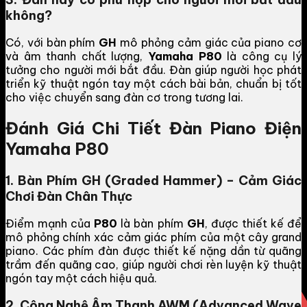
không?
Có, với bàn phím
GH
mô phỏng cảm giác của piano cơ
và âm thanh chất lượng,
Yamaha P80
là công cụ lý
tưởng cho người mới bắt đầu. Đàn giúp người học phát
triển kỹ thuật ngón tay một cách bài bản, chuẩn bị tốt
cho việc chuyển sang đàn cơ trong tương lai.
Đánh Giá Chi Tiết Đàn Piano Điện
Yamaha P80
1. Bàn Phím GH (Graded Hammer) – Cảm Giác
Chơi Đàn Chân Thực
Điểm mạnh của
P80
là bàn phím
GH
, được thiết kế để
mô phỏng chính xác cảm giác phím của một cây grand
piano. Các phím đàn được thiết kế nặng dần từ quãng
trầm đến quãng cao, giúp người chơi rèn luyện kỹ thuật
ngón tay một cách hiệu quả.
2. Công Nghệ Âm Thanh AWM (Advanced Wave