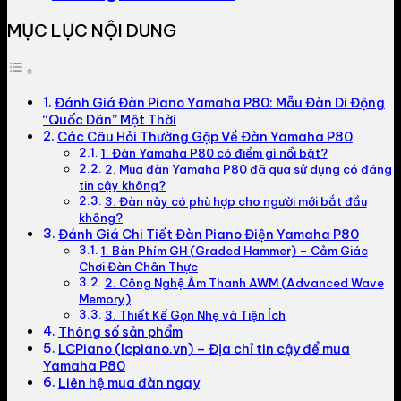
MỤC LỤC NỘI DUNG
Đánh Giá Đàn Piano Yamaha P80: Mẫu Đàn Di Động
“Quốc Dân” Một Thời
Các Câu Hỏi Thường Gặp Về Đàn Yamaha P80
1. Đàn Yamaha P80 có điểm gì nổi bật?
2. Mua đàn Yamaha P80 đã qua sử dụng có đáng
tin cậy không?
3. Đàn này có phù hợp cho người mới bắt đầu
không?
Đánh Giá Chi Tiết Đàn Piano Điện Yamaha P80
1. Bàn Phím GH (Graded Hammer) – Cảm Giác
Chơi Đàn Chân Thực
2. Công Nghệ Âm Thanh AWM (Advanced Wave
Memory)
3. Thiết Kế Gọn Nhẹ và Tiện Ích
Thông số sản phẩm
LCPiano (lcpiano.vn) – Địa chỉ tin cậy để mua
Yamaha P80
Liên hệ mua đàn ngay