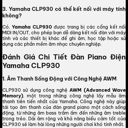
3. Yamaha CLP930 có thể kết nối với máy tính
không?
Có,
Yamaha CLP930
được trang bị các cổng kết nối
MIDI IN/OUT, cho phép bạn dễ dàng kết nối đàn với máy
tính và các thiết bị khác để ghi âm, học tập hoặc sử
dụng các phần mềm âm nhạc chuyên nghiệp.
Đánh Giá Chi Tiết Đàn Piano Điện
Yamaha CLP930
1. Âm Thanh Sống Động với Công Nghệ AWM
CLP930 sử dụng công nghệ
AWM (Advanced Wave
Memory)
, một trong những công nghệ lấy mẫu âm
thanh tiên tiến nhất của Yamaha. Công nghệ này giúp
tái tạo âm thanh của đàn grand piano một cách sống
động, từ những âm bass trầm ấm đến những âm treble
trong trẻo. Dải âm rộng và khả năng biểu cảm tốt của
CLP930 sẽ làm hài lòng những người chơi khó tính nhất.