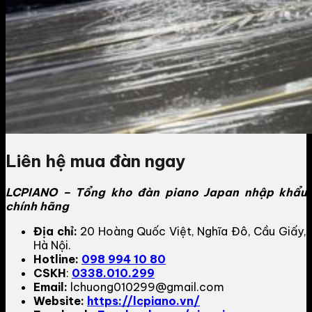
Liên hệ mua đàn ngay
LCPIANO – Tổng kho đàn piano Japan nhập khẩu
chính hãng
Địa chỉ:
20 Hoàng Quốc Việt, Nghĩa Đô, Cầu Giấy,
Hà Nội.
Hotline:
098 994 10 80
CSKH
:
0338.010.299
Email:
lchuong010299@gmail.com
Website:
https://lcpiano.vn/