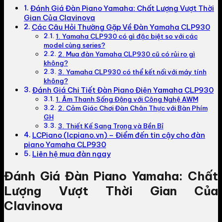
Đánh Giá Đàn Piano Yamaha: Chất Lượng Vượt Thời
Gian Của Clavinova
Các Câu Hỏi Thường Gặp Về Đàn Yamaha CLP930
1. Yamaha CLP930 có gì đặc biệt so với các
model cùng series?
2. Mua đàn Yamaha CLP930 cũ có rủi ro gì
không?
3. Yamaha CLP930 có thể kết nối với máy tính
không?
Đánh Giá Chi Tiết Đàn Piano Điện Yamaha CLP930
1. Âm Thanh Sống Động với Công Nghệ AWM
2. Cảm Giác Chơi Đàn Chân Thực với Bàn Phím
GH
3. Thiết Kế Sang Trọng và Bền Bỉ
LCPiano (lcpiano.vn) – Điểm đến tin cậy cho đàn
piano Yamaha CLP930
Liên hệ mua đàn ngay
Đánh Giá Đàn Piano Yamaha: Chất
Lượng Vượt Thời Gian Của
Clavinova