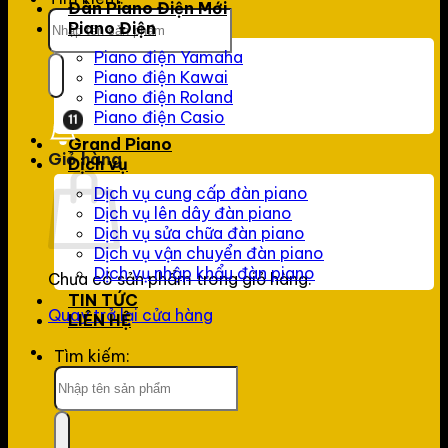
Đàn Piano Điện Mới
Piano Điện
Piano điện Yamaha
Piano điện Kawai
Piano điện Roland
Piano điện Casio
11
Grand Piano
Giỏ hàng
Dịch vụ
Dịch vụ cung cấp đàn piano
Dịch vụ lên dây đàn piano
Dịch vụ sửa chữa đàn piano
Dịch vụ vận chuyển đàn piano
Dịch vụ nhập khẩu đàn piano
Chưa có sản phẩm trong giỏ hàng.
TIN TỨC
Quay trở lại cửa hàng
LIÊN HỆ
Tìm kiếm: