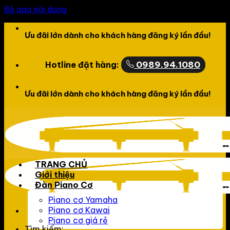
Bỏ qua nội dung
Chào mừng bạn đến với website của LCPiano
0989.94.1080
Hotline đặt hàng:
Chào mừng bạn đến với website của LCPiano
TRANG CHỦ
Giới thiệu
Đàn Piano Cơ
Piano cơ Yamaha
Piano cơ Kawai
Piano cơ giá rẻ
Tìm kiếm: