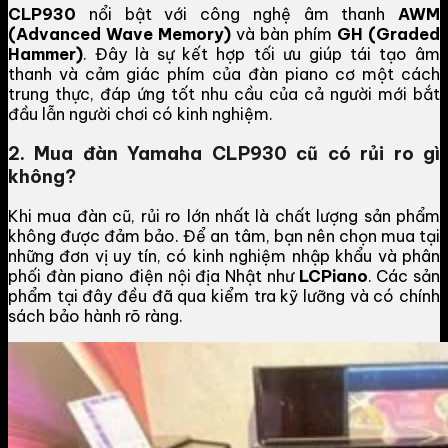
CLP930
nổi bật với công nghệ âm thanh
AWM
(Advanced Wave Memory)
và bàn phím
GH (Graded
Hammer)
. Đây là sự kết hợp tối ưu giúp tái tạo âm
thanh và cảm giác phím của đàn piano cơ một cách
trung thực, đáp ứng tốt nhu cầu của cả người mới bắt
đầu lẫn người chơi có kinh nghiệm.
2. Mua đàn Yamaha CLP930 cũ có rủi ro gì
không?
Khi mua đàn cũ, rủi ro lớn nhất là chất lượng sản phẩm
không được đảm bảo. Để an tâm, bạn nên chọn mua tại
những đơn vị uy tín, có kinh nghiệm nhập khẩu và phân
phối đàn piano điện nội địa Nhật như
LCPiano
. Các sản
phẩm tại đây đều đã qua kiểm tra kỹ lưỡng và có chính
sách bảo hành rõ ràng.