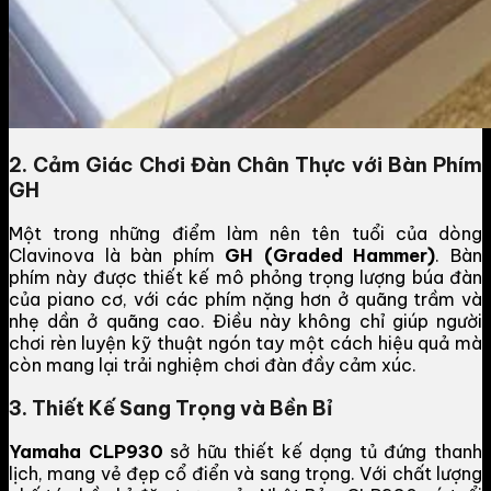
2. Cảm Giác Chơi Đàn Chân Thực với Bàn Phím
GH
Một trong những điểm làm nên tên tuổi của dòng
Clavinova là bàn phím
GH (Graded Hammer)
. Bàn
phím này được thiết kế mô phỏng trọng lượng búa đàn
của piano cơ, với các phím nặng hơn ở quãng trầm và
nhẹ dần ở quãng cao. Điều này không chỉ giúp người
chơi rèn luyện kỹ thuật ngón tay một cách hiệu quả mà
còn mang lại trải nghiệm chơi đàn đầy cảm xúc.
3. Thiết Kế Sang Trọng và Bền Bỉ
Yamaha CLP930
sở hữu thiết kế dạng tủ đứng thanh
lịch, mang vẻ đẹp cổ điển và sang trọng. Với chất lượng