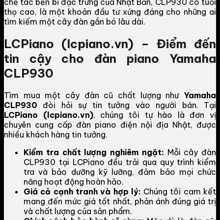
chế tác bền bỉ đặc trưng của Nhật Bản, CLP930 có tuổi
thọ cao, là một khoản đầu tư xứng đáng cho những ai
tìm kiếm một cây đàn gắn bó lâu dài.
LCPiano (lcpiano.vn) – Điểm đến
tin cậy cho đàn piano Yamaha
CLP930
Tìm mua một cây đàn cũ chất lượng như
Yamaha
CLP930
đòi hỏi sự tin tưởng vào người bán. Tại
LCPiano (lcpiano.vn)
, chúng tôi tự hào là đơn vị
chuyên cung cấp đàn piano điện nội địa Nhật, được
nhiều khách hàng tin tưởng.
Kiểm tra chất lượng nghiêm ngặt:
Mỗi cây đàn
CLP930 tại LCPiano đều trải qua quy trình kiểm
tra và bảo dưỡng kỹ lưỡng, đảm bảo mọi chức
năng hoạt động hoàn hảo.
Giá cả cạnh tranh và hợp lý:
Chúng tôi cam kết
mang đến mức giá tốt nhất, phản ánh đúng giá trị
và chất lượng của sản phẩm.