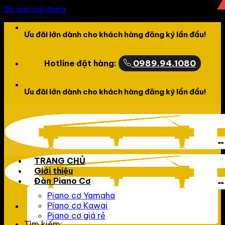
Bỏ qua nội dung
Chào mừng bạn đến với website của LCPiano
0989.94.1080
Hotline đặt hàng:
Chào mừng bạn đến với website của LCPiano
TRANG CHỦ
Giới thiệu
Đàn Piano Cơ
Piano cơ Yamaha
Piano cơ Kawai
Piano cơ giá rẻ
Tìm kiếm: