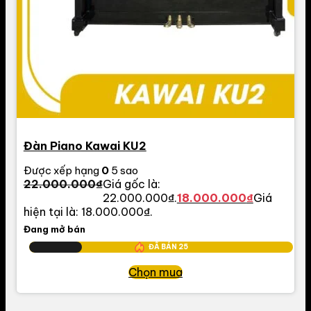
Đàn Piano Kawai KU2
Được xếp hạng
0
5 sao
22.000.000
₫
Giá gốc là:
22.000.000₫.
18.000.000
₫
Giá
hiện tại là: 18.000.000₫.
Đang mở bán
ĐÃ BÁN
25
Chọn mua