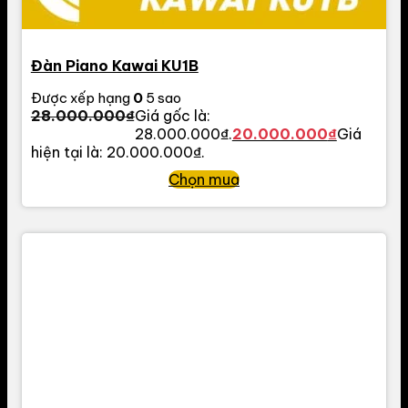
Đàn Piano Kawai KU1B
Được xếp hạng
0
5 sao
28.000.000
₫
Giá gốc là:
28.000.000₫.
20.000.000
₫
Giá
hiện tại là: 20.000.000₫.
Chọn mua