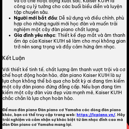
và cơ chế hoạt động xuất sắc, Kaiser KU1H là
công cụ lý tưởng cho các buổi biểu diễn và luyện
tập chuyên sâu.
Người mới bắt đầu
: Dễ sử dụng và điều chỉnh, phù
hợp cho những người mới học đàn và muốn trải
nghiệm một cây đàn piano chất lượng.
Gia đình yêu nhạc
: Thiết kế đẹp mắt và âm thanh
ấm áp của Kaiser KU1H sẽ làm cho mọi không gian
trở nên sang trọng và đầy cảm hứng âm nhạc.
Kết Luận
Với thiết kế tinh tế, chất lượng âm thanh vượt trội và cơ
chế hoạt động hoàn hảo, đàn piano Kaiser KU1H là sự
lựa chọn không thể bỏ qua cho bất kỳ ai đang tìm kiếm
một cây đàn piano đứng đẳng cấp. Nếu bạn đang tìm
kiếm một cây đàn vừa đẹp vừa mạnh mẽ, Kaiser KU1H
chắc chắn là lựa chọn hoàn hảo.
Để mua đàn piano
Đàn piano cơ Yamaha
các dòng đàn piano
khác, bạn có thể truy cập trang web:
https://lcpiano.vn/
. Hãy
trải nghiệm và cảm nhận sự khác biệt từ âm nhạc đỉnh cao mà
đàn Đàn piano cơ Yamaha mang lại.