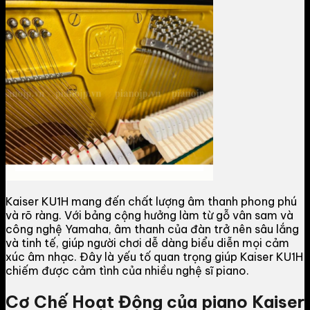
Kaiser KU1H mang đến chất lượng âm thanh phong phú
và rõ ràng. Với bảng cộng hưởng làm từ gỗ vân sam và
công nghệ Yamaha, âm thanh của đàn trở nên sâu lắng
và tinh tế, giúp người chơi dễ dàng biểu diễn mọi cảm
xúc âm nhạc. Đây là yếu tố quan trọng giúp Kaiser KU1H
chiếm được cảm tình của nhiều nghệ sĩ piano.
Cơ Chế Hoạt Động của piano Kaiser