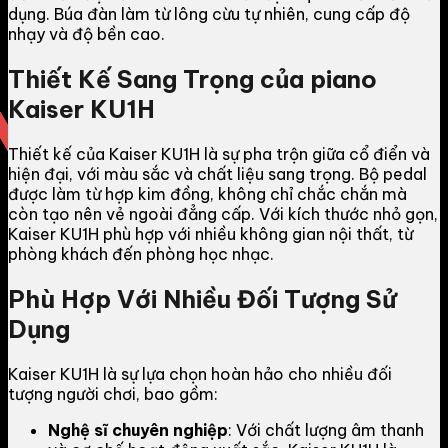
dụng. Búa đàn làm từ lông cừu tự nhiên, cung cấp độ
nhạy và độ bền cao.
Thiết Kế Sang Trọng của piano
Kaiser KU1H
Thiết kế của Kaiser KU1H là sự pha trộn giữa cổ điển và
hiện đại, với màu sắc và chất liệu sang trọng. Bộ pedal
được làm từ hợp kim đồng, không chỉ chắc chắn mà
còn tạo nên vẻ ngoài đẳng cấp. Với kích thước nhỏ gọn,
Kaiser KU1H phù hợp với nhiều không gian nội thất, từ
phòng khách đến phòng học nhạc.
Phù Hợp Với Nhiều Đối Tượng Sử
Dụng
Kaiser KU1H là sự lựa chọn hoàn hảo cho nhiều đối
tượng người chơi, bao gồm:
Nghệ sĩ chuyên nghiệp
: Với chất lượng âm thanh