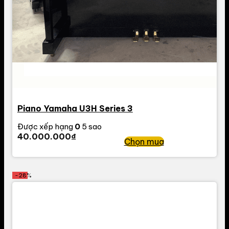
Piano Yamaha U3H Series 3
Được xếp hạng
0
5 sao
40.000.000
₫
Chọn mua
-28%