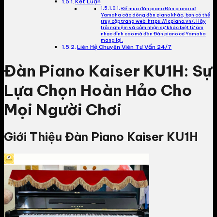
Kết Luận
Để mua đàn piano Đàn piano cơ
Yamaha các dòng đàn piano khác, bạn có thể
truy cập trang web: https://lcpiano.vn/. Hãy
trải nghiệm và cảm nhận sự khác biệt từ âm
nhạc đỉnh cao mà đàn Đàn piano cơ Yamaha
mang lại.
Liên Hệ Chuyên Viên Tư Vấn 24/7
Đàn Piano Kaiser KU1H: Sự
Lựa Chọn Hoàn Hảo Cho
Mọi Người Chơi
Giới Thiệu Đàn Piano Kaiser KU1H