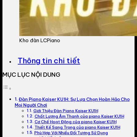
Kho đàn LCPiano
Thông tin chi tiết
MỤC LỤC NỘI DUNG
Đàn Piano Kaiser KU1H: Sự Lựa Chọn Hoàn Hảo Cho
Mọi Người Chơi
Giới Thiệu Đàn Piano Kaiser KU1H
Chất Lượng Âm Thanh của piano Kaiser KU1H
Cơ Chế Hoạt Động của piano Kaiser KU1H
Thiết Kế Sang Trọng của piano Kaiser KU1H
Phù Hợp Với Nhiều Đối Tượng Sử Dụng