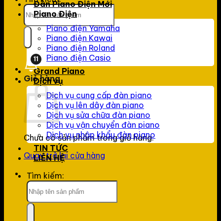
Đàn Piano Điện Mới
Piano Điện
Piano điện Yamaha
Piano điện Kawai
Piano điện Roland
Piano điện Casio
11
Grand Piano
Giỏ hàng
Dịch vụ
Dịch vụ cung cấp đàn piano
Dịch vụ lên dây đàn piano
Dịch vụ sửa chữa đàn piano
Dịch vụ vận chuyển đàn piano
Dịch vụ nhập khẩu đàn piano
Chưa có sản phẩm trong giỏ hàng.
TIN TỨC
Quay trở lại cửa hàng
LIÊN HỆ
Tìm kiếm: