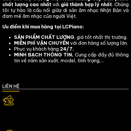
chất lượng cao nhất
với
giá thành hợp lý nhất
. Chúng
tôi tự hào là cầu nối giữa di sản âm nhạc Nhật Bản và
đam mê âm nhạc của người Việt.
Ưu điểm khi mua hàng tại LCPiano:
SẢN PHẨM CHẤT LƯỢNG
, giá tốt nhất thị trường.
MIỄN PHÍ VẬN CHUYỂN
với đơn hàng số lượng lớn.
Phục vụ khách hàng
24/7.
MINH BẠCH THÔNG TIN,
Cung cấp đầy đủ thông
tin về năm sản xuất, model, tình trạng,...
LIÊN HỆ
Địa chỉ:
20 Hoàng Quốc Việt, Phường Nghĩa Đô, TP. Hà
Nội.