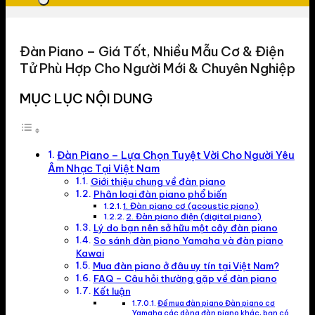
Đàn Piano – Giá Tốt, Nhiều Mẫu Cơ & Điện
Tử Phù Hợp Cho Người Mới & Chuyên Nghiệp
MỤC LỤC NỘI DUNG
Đàn Piano – Lựa Chọn Tuyệt Vời Cho Người Yêu
Âm Nhạc Tại Việt Nam
Giới thiệu chung về đàn piano
Phân loại đàn piano phổ biến
1. Đàn piano cơ (acoustic piano)
2. Đàn piano điện (digital piano)
Lý do bạn nên sở hữu một cây đàn piano
So sánh đàn piano Yamaha và đàn piano
Kawai
Mua đàn piano ở đâu uy tín tại Việt Nam?
FAQ – Câu hỏi thường gặp về đàn piano
Kết luận
Để mua đàn piano Đàn piano cơ
Yamaha các dòng đàn piano khác, bạn có