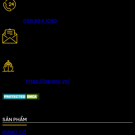
Hotline:
098.994.1080
lchuong010299@gmail.com
Website:
https://lcpiano.vn/
SẢN PHẨM
PIANO CƠ