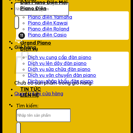
Đàn Piano Điện Mới
Piano Điện
Piano điện Yamaha
Piano điện Kawai
Piano điện Roland
Piano điện Casio
11
Grand Piano
Giỏ hàng
Dịch vụ
Dịch vụ cung cấp đàn piano
Dịch vụ lên dây đàn piano
Dịch vụ sửa chữa đàn piano
Dịch vụ vận chuyển đàn piano
Dịch vụ nhập khẩu đàn piano
Chưa có sản phẩm trong giỏ hàng.
TIN TỨC
Quay trở lại cửa hàng
LIÊN HỆ
Tìm kiếm: