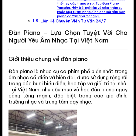
thể truy cập trang web: Top Đàn Piano
Yamaha. Hãy trải nghiệm và cảm nhận sự
khác biệt từ âm nhạc đỉnh cao mà đàn Đàn
piano cơ Yamaha mang lại.
Liên Hệ Chuyên Viên Tư Vấn 24/7
Đàn Piano – Lựa Chọn Tuyệt Vời Cho
Người Yêu Âm Nhạc Tại Việt Nam
Giới thiệu chung về đàn piano
Đàn piano là nhạc cụ có phím phổ biến nhất trong
âm nhạc cổ điển và hiện đại, được sử dụng rộng rãi
trong các buổi biểu diễn, học tập và giải trí tại nhà.
Tại Việt Nam, nhu cầu mua và học đàn piano ngày
càng tăng mạnh, đặc biệt trong các gia đình,
trường nhạc và trung tâm dạy nhạc.