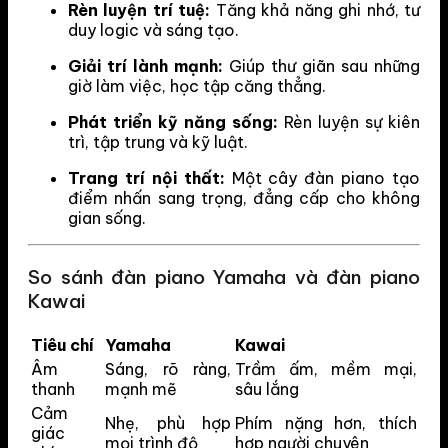
Rèn luyện trí tuệ:
Tăng khả năng ghi nhớ, tư
duy logic và sáng tạo.
Giải trí lành mạnh:
Giúp thư giãn sau những
giờ làm việc, học tập căng thẳng.
Phát triển kỹ năng sống:
Rèn luyện sự kiên
trì, tập trung và kỹ luật.
Trang trí nội thất:
Một cây đàn piano tạo
điểm nhấn sang trọng, đẳng cấp cho không
gian sống.
So sánh đàn piano Yamaha và đàn piano
Kawai
Tiêu chí
Yamaha
Kawai
Âm
Sáng, rõ ràng,
Trầm ấm, mềm mại,
thanh
mạnh mẽ
sâu lắng
Cảm
Nhẹ, phù hợp
Phím nặng hơn, thích
giác
mọi trình độ
hợp người chuyên