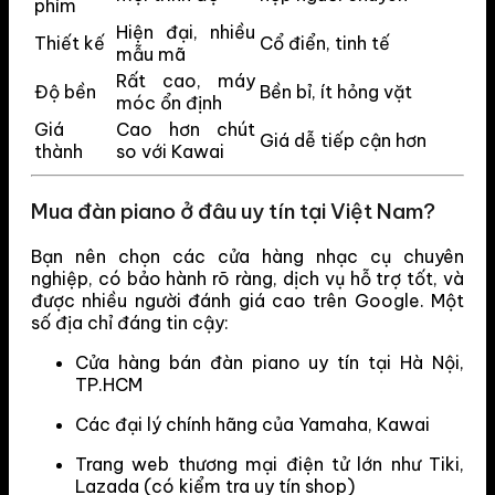
phím
Hiện đại, nhiều
Thiết kế
Cổ điển, tinh tế
mẫu mã
Rất cao, máy
Độ bền
Bền bỉ, ít hỏng vặt
móc ổn định
Giá
Cao hơn chút
Giá dễ tiếp cận hơn
thành
so với Kawai
Mua đàn piano ở đâu uy tín tại Việt Nam?
Bạn nên chọn các cửa hàng nhạc cụ chuyên
nghiệp, có bảo hành rõ ràng, dịch vụ hỗ trợ tốt, và
được nhiều người đánh giá cao trên Google. Một
số địa chỉ đáng tin cậy:
Cửa hàng bán đàn piano uy tín tại Hà Nội,
TP.HCM
Các đại lý chính hãng của Yamaha, Kawai
Trang web thương mại điện tử lớn như Tiki,
Lazada (có kiểm tra uy tín shop)