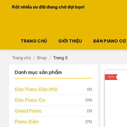
Bỏ
Rất nhiều ưu đãi đang chờ đợi bạn!
qua
nội
dung
TRANG CHỦ
GIỚI THIỆU
ĐÀN PIANO CƠ
Trang chủ
/
Shop
/
Trang 3
Danh mục sản phẩm
-10%
Đàn Piano Điện Mới
(6)
Đàn Piano Cơ
(79)
Grand Piano
(5)
Piano Điện
(75)