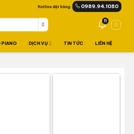
0989.94.1080
Hotline đặt hàng:
11
 PIANO
DỊCH VỤ
TIN TỨC
LIÊN HỆ