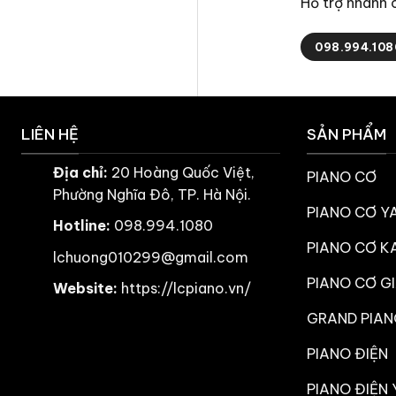
Hỗ trợ nhanh
098.994.108
LIÊN HỆ
SẢN PHẨM
Địa chỉ:
20 Hoàng Quốc Việt,
PIANO CƠ
Phường Nghĩa Đô, TP. Hà Nội.
PIANO CƠ 
Hotline:
098.994.1080
PIANO CƠ K
lchuong010299@gmail.com
PIANO CƠ GI
Website:
https://lcpiano.vn/
GRAND PIAN
PIANO ĐIỆN
PIANO ĐIỆN