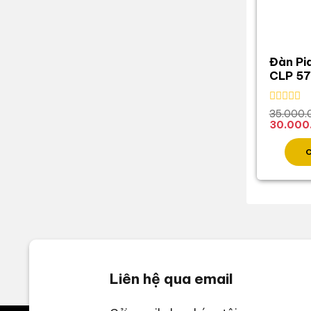
Đàn Pi
CLP 5
Được
35.000.
xếp
Giá
30.000
hạng
gốc
0
là:
5
35.000.
sao
Liên hệ qua email