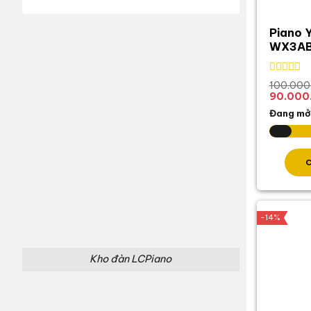
Piano 
WX3AB
Được
100.000
xếp
Giá
90.000
hạng
gốc
Đang mở
0
là:
5
100.000
sao
-14%
Kho đàn LCPiano