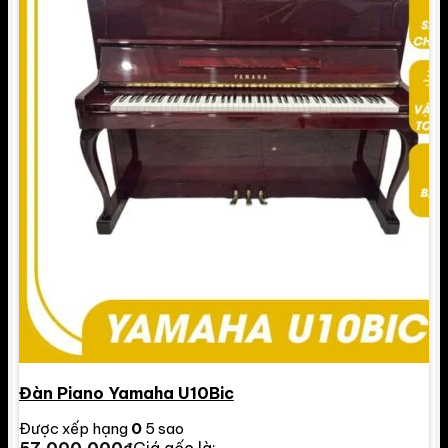
Đàn Piano Yamaha U10Bic
Được xếp hạng
0
5 sao
57.000.000
₫
Giá gốc là: