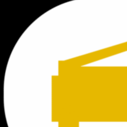
Piano cơ Yamaha
Tổng quan về Piano Cơ Yamaha
Lịch sử và thương hiệu Yamaha
Yamaha Corporation
được thành lập năm 1887 tại
Nhật Bản bởi Torakusu Yamaha với khởi đầu từ việc
sửa chữa một chiếc organ cũ. Từ những ngày đầu
khiêm tốn đó, Yamaha đã phát triển thành một trong
những nhà sản xuất nhạc cụ lớn nhất thế giới. Đặc biệt
trong lĩnh vực piano, Yamaha đã không ngừng đổi mới
và cải tiến để tạo ra những cây
piano cơ
có chất
lượng âm thanh tuyệt vời.