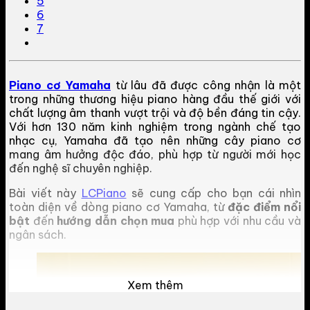
5
6
7
Piano cơ Yamaha
từ lâu đã được công nhận là một
trong những thương hiệu piano hàng đầu thế giới với
chất lượng âm thanh vượt trội và độ bền đáng tin cậy.
Với hơn 130 năm kinh nghiệm trong ngành chế tạo
nhạc cụ, Yamaha đã tạo nên những cây piano cơ
mang âm hưởng độc đáo, phù hợp từ người mới học
đến nghệ sĩ chuyên nghiệp.
Bài viết này
LCPiano
sẽ cung cấp cho bạn cái nhìn
toàn diện về dòng piano cơ Yamaha, từ
đặc điểm nổi
bật
đến
hướng dẫn chọn mua
phù hợp với nhu cầu và
ngân sách.
Xem thêm