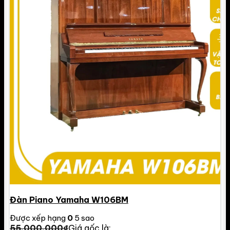
Đàn Piano Yamaha W106BM
Được xếp hạng
0
5 sao
55.000.000
₫
Giá gốc là: