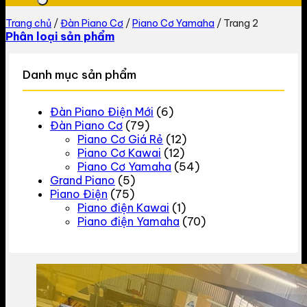
Trang chủ
/
Đàn Piano Cơ
/
Piano Cơ Yamaha
/
Trang 2
Phân loại sản phẩm
Danh mục sản phẩm
Đàn Piano Điện Mới
(6)
Đàn Piano Cơ
(79)
Piano Cơ Giá Rẻ
(12)
Piano Cơ Kawai
(12)
Piano Cơ Yamaha
(54)
Grand Piano
(5)
Piano Điện
(75)
Piano điện Kawai
(1)
Piano điện Yamaha
(70)