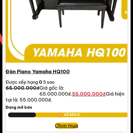
Đàn Piano Yamaha HQ100
Được xếp hạng
0
5 sao
65.000.000
₫
Giá gốc là:
65.000.000₫.
55.000.000
₫
Giá hiện
tại là: 55.000.000₫.
Đang mở bán
ĐÃ BÁN
21
Chọn mua