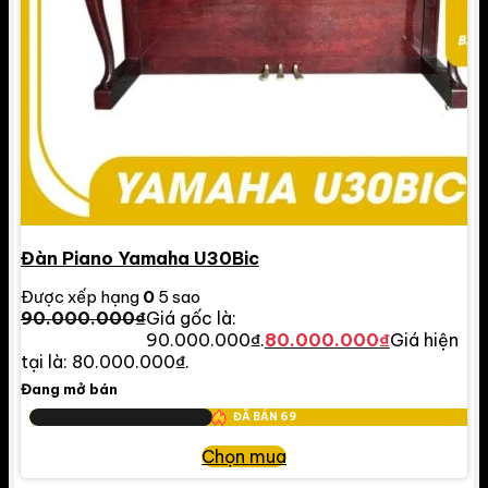
Đàn Piano Yamaha U30Bic
Được xếp hạng
0
5 sao
90.000.000
₫
Giá gốc là:
90.000.000₫.
80.000.000
₫
Giá hiện
tại là: 80.000.000₫.
Đang mở bán
ĐÃ BÁN
69
Chọn mua