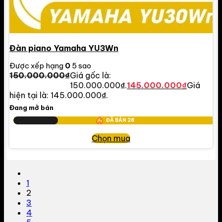
Đàn piano Yamaha YU3Wn
Được xếp hạng
0
5 sao
150.000.000
₫
Giá gốc là:
150.000.000₫.
145.000.000
₫
Giá
hiện tại là: 145.000.000₫.
Đang mở bán
ĐÃ BÁN
28
Chọn mua
1
2
3
4