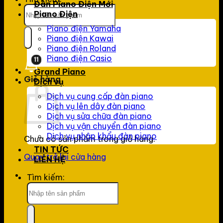
Đàn Piano Điện Mới
Piano Điện
Piano điện Yamaha
Piano điện Kawai
Piano điện Roland
Piano điện Casio
11
Grand Piano
Giỏ hàng
Dịch vụ
Dịch vụ cung cấp đàn piano
Dịch vụ lên dây đàn piano
Dịch vụ sửa chữa đàn piano
Dịch vụ vận chuyển đàn piano
Dịch vụ nhập khẩu đàn piano
Chưa có sản phẩm trong giỏ hàng.
TIN TỨC
Quay trở lại cửa hàng
LIÊN HỆ
Tìm kiếm: