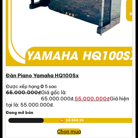
Đàn Piano Yamaha HQ100Sx
Được xếp hạng
0
5 sao
65.000.000
₫
Giá gốc là:
65.000.000₫.
55.000.000
₫
Giá hiện
tại là: 55.000.000₫.
Đang mở bán
ĐÃ BÁN
26
Chọn mua