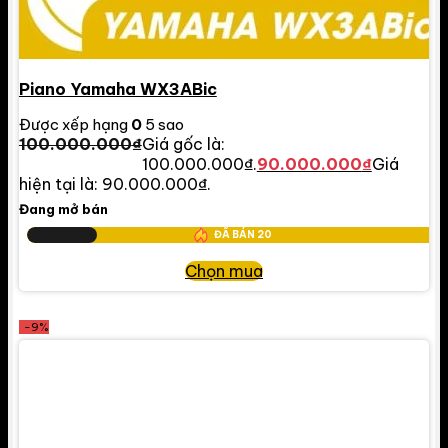
Piano Yamaha WX3ABic
Được xếp hạng
0
5 sao
100.000.000
₫
Giá gốc là:
100.000.000₫.
90.000.000
₫
Giá
hiện tại là: 90.000.000₫.
Đang mở bán
ĐÃ BÁN
20
Chọn mua
-9%