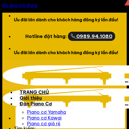
Bỏ qua nội dung
Chào mừng bạn đến với website của LCPiano
0989.94.1080
Hotline đặt hàng:
Chào mừng bạn đến với website của LCPiano
TRANG CHỦ
Giới thiệu
Đàn Piano Cơ
Piano cơ Yamaha
Piano cơ Kawai
Piano cơ giá rẻ
Tìm kiếm: