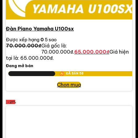
Đàn Piano Yamaha U100sx
Được xếp hạng
0
5 sao
70.000.000
₫
Giá gốc là:
70.000.000₫.
65.000.000
₫
Giá hiện
tại là: 65.000.000₫.
Đang mở bán
ĐÃ BÁN
58
Chọn mua
-21%